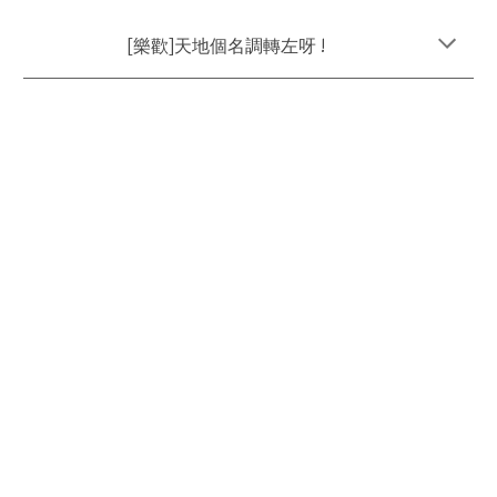
[
樂歡]天地個名調轉左呀 !