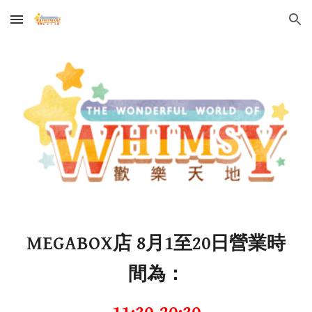
Skip to main content
Skip to navigation
MEGABOX店 8月1至20日營業時
間為：