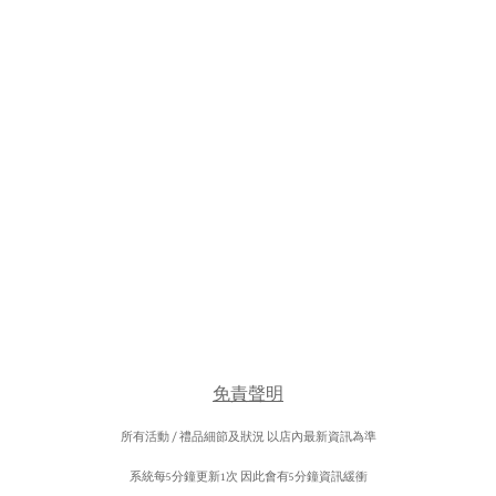
免責聲明
所有活動 / 禮品細節及狀況 以店內最新資訊為準
系統每5分鐘更新1次 因此會有5分鐘資訊緩衝